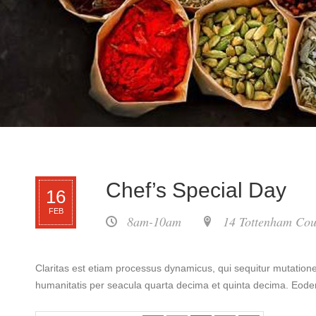
Chef’s Special Day
16
FEB
8am-10am
14 Tottenham Cou
Claritas est etiam processus dynamicus, qui sequitur mutatio
humanitatis per seacula quarta decima et quinta decima. Eodem 