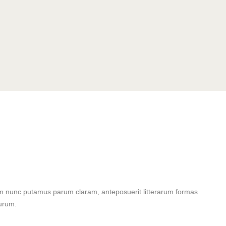
am nunc putamus parum claram, anteposuerit litterarum formas
turum.