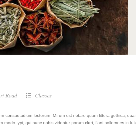
rt Road
Classes
nem consuetudium lectorum. Mirum est notare quam littera gothica, qu
modo typi, qui nunc nobis videntur parum clari, fiant sollemnes in fu