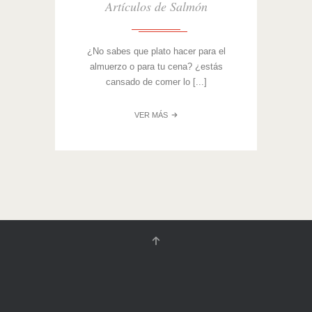
Artículos de Salmón
¿No sabes que plato hacer para el
almuerzo o para tu cena? ¿estás
cansado de comer lo [...]
¿CÓMO
VER MÁS
SE
HACE
EL
SALMÓN
A
LA
MANTEQUILLA?